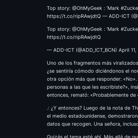
Top story: @OhMyGeek : ‘Mark #Zuckerb
https://t.co/ripRAwjdtQ — ADD-ICT (@
Top story: @OhMyGeek : ‘Mark #Zuckerb
https://t.co/ripRAwjdtQ
— ADD-ICT (@ADD_ICT_BCN) April 11,
Uno de los fragmentos más viralizados
¿se sentiría cómodo diciéndonos el no
otra opción más que responder: «No». 
personas a las que les escribiste?», in
entonces, remató: «Probablemente de e
.: ¿Y entonces? Luego de la nota de T
el medio estadounidense, demostraron
datos que recogen. Una señora, incluso
Quizás el tema esté ahí. Más allá de 