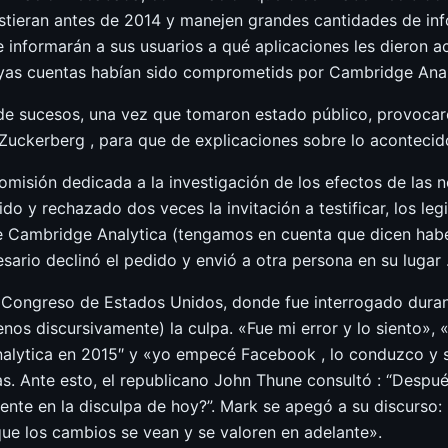
stieran antes de 2014 y manejen grandes cantidades de info
e informarán a sus usuarios a qué aplicaciones les dieron
cuyas cuentas habían sido comprometids por Cambridge Anal
a de sucesos, una vez que tomaron estado público, provoc
 Zuckerberg , para que de explicaciones sobre lo acontecid
omisión dedicada a la investigación de los efectos de las n
do y rechazado dos veces la invitación a testificar, los leg
 Cambridge Analytica (tengamos en cuenta que dicen haber 
sario declinó el pedido y envió a otra persona en su lugar 
 Congreso de Estados Unidos, donde fue interrogado durante
nos discursivamente) la culpa. «Fue mi error y lo siento», 
nalytica en 2015″ y «yo empecé Facebook , lo conduzco y s
as. Ante esto, el republicano John Thune consultó : “Despu
ente en la disculpa de hoy?”. Mark se apegó a su discurso
que los cambios se vean y se valoren en adelante».