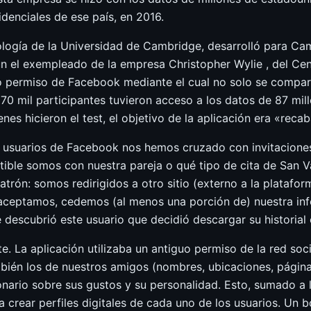
denciales de ese país, en 2016.
ología de la Universidad de Cambridge, desarrolló para Ca
gún el exempleado de la empresa Christopher Wylie , del Ce
o permiso de Facebook mediante el cual no solo se compart
270 mil participantes tuvieron acceso a los datos de 87 mil
enes hicieron el test, el objetivo de la aplicación era «rec
s usuarios de Facebook nos hemos cruzado con invitacione
ible somos con nuestra pareja o qué tipo de cita de San V
patrón: somos redirigidos a otro sitio (externo a la plataf
aceptamos, cedemos (al menos una porción de) nuestra inf
e descubrió este usuario que decidió descargar su historial
te. La aplicación utilizaba un antiguo permiso de la red soci
én los de nuestros amigos (nombres, ubicaciones, páginas 
onario sobre sus gustos y su personalidad. Esto, sumado a 
a crear perfiles digitales de cada uno de los usuarios. Un 