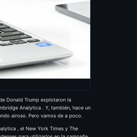
 de Donald Trump explotaron la
ridge Analytica . Y, también, hace un
iendo airoso. Pero vamos de a poco.
lytica , el New York Times y The
enses para utilizarlos en la campaña