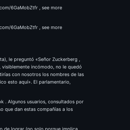
r.com/6GaMobZtfr , see more
r.com/6GaMobZtfr , see more
ta), le preguntó «Señor Zuckerberg ,
, visiblemente incómodo, no le quedó
irías con nosotros los nombres de las
ico esto aquí». El parlamentario,
k . Algunos usuarios, consultados por
so que dan estas compañías a los
o de lograr (no solo porque implica