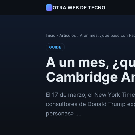
OTRA WEB DE TECNO
Inicio
›
Artículos
›
A un mes, ¿qué pasó con Fa
GUIDE
A un mes, ¿q
Cambridge An
El 17 de marzo, el New York Tim
consultores de Donald Trump exp
personas» .…