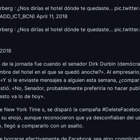
erg : ¿Nos dirías el hotel dónde te quedaste… pic.twitte
ADD_ICT_BCN) April 11, 2018
erg : ¿Nos dirías el hotel dónde te quedaste… pic.twitte
 2018
 de la jornada fue cuando el senador Dirk Durbin (demócra
mbre del hotel en el que se quedó anoche?». Al empresario
«Y si le enviaste mensajes a alguien esta semana, ¿compart
sistió. «No, Senador, probablemente preferiría no hacer publ
sto va lo de hoy».
he New York Time s, se disparó la campaña #DeleteFaceboo
 su enojo, aunque reconocieron que ya desconfiaban del u
, llegó a compararlo con un asalto.
que borrarse efectivamente de Facebook sea algo complicad