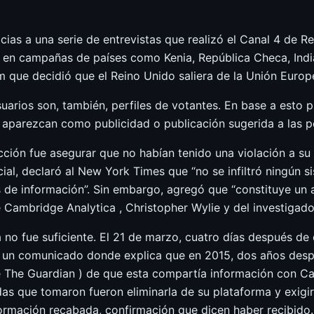
acias a una serie de entrevistas que realizó el Canal 4 de 
 en campañas de países como Kenia, República Checa, Indi
um que decidió que el Reino Unido saliera de la Unión Europ
suarios son, también, perfiles de votantes. En base a esto
e aparezcan como publicidad o publicación sugerida a las p
ción fue asegurar que no habían tenido una violación a su 
ocial, declaró al New York Times que “no se infiltró ningún
 de información”. Sin embargo, agregó que “constituye un 
Cambridge Analytica , Christopher Wylie y del investigador
no fue suficiente. El 21 de marzo, cuatro días después de q
un comunicado donde explica que en 2015, dos años despu
 The Guardian ) de que esta compartía información con Ca
as que tomaron fueron eliminarla de su plataforma y exigi
formación recabada, confirmación que dicen haber recibido. 