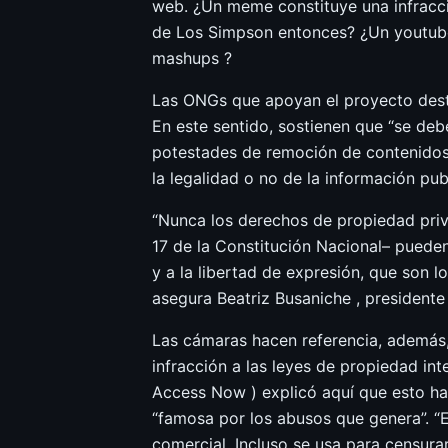
web. ¿Un meme constituye una infracci
de Los Simpson entonces? ¿Un youtube
mashups ?
Las ONGs que apoyan el proyecto destac
En este sentido, sostienen que “se deb
potestades de remoción de contenidos 
la legalidad o no de la información pub
“Nunca los derechos de propiedad priva
17 de la Constitución Nacional– puede
y a la libertad de expresión, que son 
asegura Beatriz Busaniche , presidente
Las cámaras hacen referencia, además,
infracción a las leyes de propiedad int
Access Now ) explicó aquí que esto hac
“famosa por los abusos que genera”. “
comercial. Incluso se usa para censurar