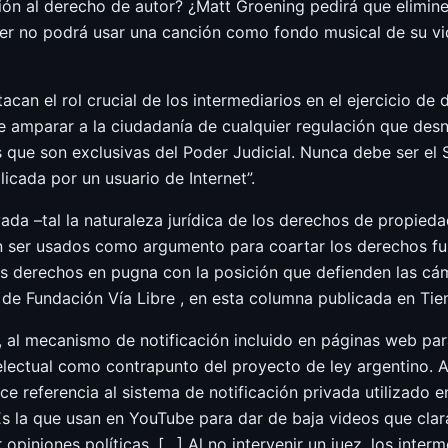
ón al derecho de autor? ¿Matt Groening pedirá que elimin
r no podrá usar una canción como fondo musical de su v
an el rol crucial de los intermediarios en el ejercicio de 
e amparar a la ciudadanía de cualquier regulación que desn
que son exclusivas del Poder Judicial. Nunca debe ser el S
licada por un usuario de Internet”.
da –tal la naturaleza jurídica de los derechos de propiedad
n ser usados como argumento para coartar los derechos fu
los derechos en pugna con la posición que defienden las cám
 de Fundación Vía Libre , en esta columna publicada en Ti
 al mecanismo de notificación incluido en páginas web par
electual como contrapunto del proyecto de ley argentino. Al
e referencia al sistema de notificación privada utilizado 
Es la que usan en YouTube para dar de baja videos que clar
 opiniones políticas. […] Al no intervenir un juez, los inter