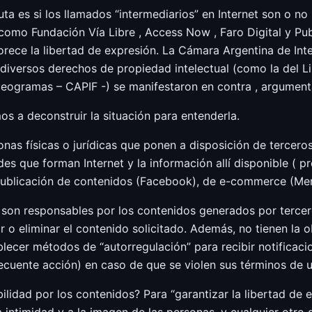
uta es si los llamados “intermediarios” en Internet son o n
 como Fundación Vía Libre , Access Now , Faro Digital y Pu
orece la libertad de expresión. La Cámara Argentina de Int
diversos derechos de propiedad intelectual (como la del Li
ogramas – CAPIF -) se manifestaron en contra , argumenta
 a deconstruir la situación para entenderla.
nas físicas o jurídicas que ponen a disposición de terceros
es que forman Internet y la información allí disponible ( p
e publicación de contenidos (Facebook), de e-commerce (Me
 son responsables por los contenidos generados por terce
r o eliminar el contenido solicitado. Además, no tienen la 
ecer métodos de “autorregulación” para recibir notificaci
cuente acción) en caso de que se violen sus términos de us
idad por los contenidos? Para “garantizar la libertad de e