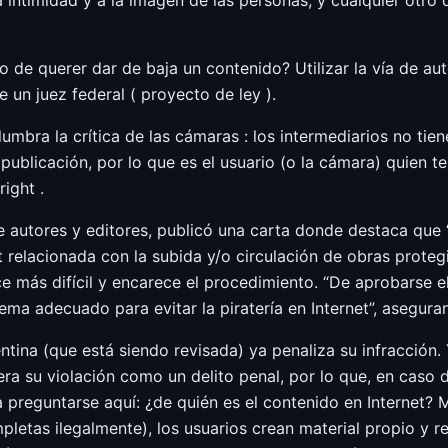
 intimidad y a la imagen de las personas, y cualquier otro 
 de querer dar de baja un contenido? Utilizar la vía de au
e un juez federal ( proyecto de ley ).
umbra la crítica de las cámaras : los intermediarios no tie
ublicación, por lo que es el usuario (o la cámara) quien te
ight .
 autores y editores, publicó una carta donde destaca que 
et relacionada con la subida y/o circulación de obras proteg
ce más difícil y encarece el procedimiento. “De aprobarse e
ma adecuado para evitar la piratería en Internet”, aseguran
ntina (que está siendo revisada) ya penaliza su infracción.
ra su violación como un delito penal, por lo que, en caso d
preguntarse aquí: ¿de quién es el contenido en Internet? M
mpletas ilegalmente), los usuarios crean material propio y re