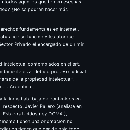
en todos aquellos que tomen escenas
ideo? ¿No se podrán hacer más
derechos fundamentales en Internet .
aturalice su función y les otorgue
ector Privado el encargado de dirimir
 intelectual contemplados en el art.
ndamentales al debido proceso judicial
aras de la propiedad intelectual”,
empo Argentino .
a la inmediata baja de contenidos en
 respecto, Javier Pallero (analista en
en Estados Unidos (ley DCMA ),
amente tienen una orientación no
mediarios tienen que dar de baja todo,