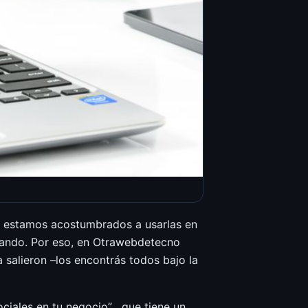
o estamos acostumbrados a usarlas en
lando. Por eso, en Otrawebdetecno
 salieron –los encontrás todos bajo la
ciales en tu negocio” , que tiene un