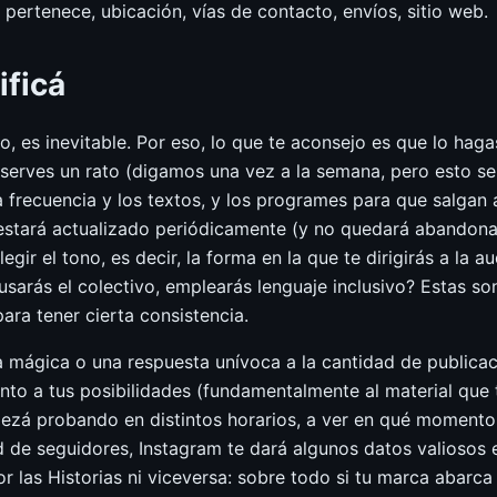
pertenece, ubicación, vías de contacto, envíos, sitio web.
ificá
po, es inevitable. Por eso, lo que te aconsejo es que lo ha
eserves un rato (digamos una vez a la semana, pero esto se 
a frecuencia y los textos, y los programes para que salgan 
 estará actualizado periódicamente (y no quedará abandon
ir el tono, es decir, la forma en la que te dirigirás a la a
 usarás el colectivo, emplearás lenguaje inclusivo? Estas s
ra tener cierta consistencia.
 mágica o una respuesta unívoca a la cantidad de publicaci
tanto a tus posibilidades (fundamentalmente al material qu
ezá probando en distintos horarios, a ver en qué momento 
 de seguidores, Instagram te dará algunos datos valiosos e
or las Historias ni viceversa: sobre todo si tu marca abarc