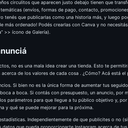
eños circulitos que aparecen justo debajo tienen que trans
temáticas (envíos, formas de pago, contacto, promociones
o tenés que publicarlas como una historia más, y luego podr
e más ordenado! Podés crearlas con Canva y no necesitás p
” >> ícono de Galería).
anunciá
os, no es una mala idea crear una tienda. Esto te permitir
s acerca de los valores de cada cosa . ¿Cómo? Acá está el 
ncios. Si bien no es la única forma de aumentar tus seguido
 boca a boca. Si contás con presupuesto, un anuncio, por m
 los parámetros para que llegue a tu público objetivo y, po
a y qué se puede mejorar para la próxima.
stadísticas. Independientemente de que publicites o no (s
los datos que pueda proporcionarte Instagram acerca de tus 