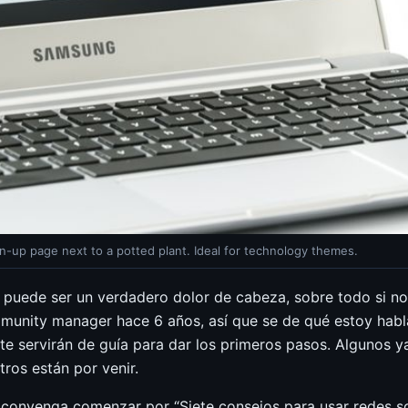
up page next to a potted plant. Ideal for technology themes.
 puede ser un verdadero dolor de cabeza, sobre todo si n
mmunity manager hace 6 años, así que se de qué estoy hab
te servirán de guía para dar los primeros pasos. Algunos ya
os están por venir.
e convenga comenzar por “Siete consejos para usar redes so