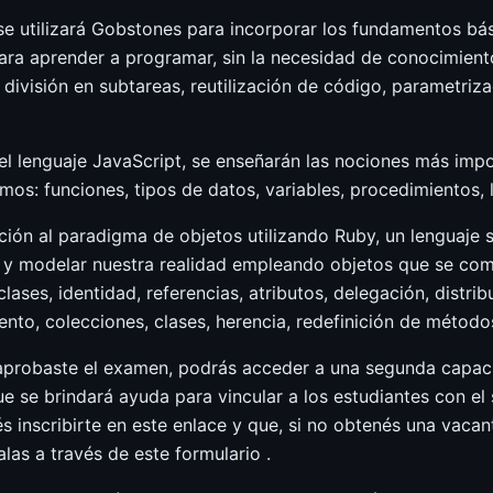
se utilizará Gobstones para incorporar los fundamentos bá
ara aprender a programar, sin la necesidad de conocimient
ivisión en subtareas, reutilización de código, parametrizac
el lenguaje JavaScript, se enseñarán las nociones más imp
os: funciones, tipos de datos, variables, procedimientos, ló
ión al paradigma de objetos utilizando Ruby, un lenguaje 
y modelar nuestra realidad empleando objetos que se comu
ases, identidad, referencias, atributos, delegación, distri
nto, colecciones, clases, herencia, redefinición de métod
y aprobaste el examen, podrás acceder a una segunda capac
e se brindará ayuda para vincular a los estudiantes con el 
 inscribirte en este enlace y que, si no obtenés una vacan
as a través de este formulario .