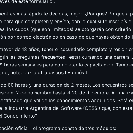
ravés de este formulario .
entras más rápido te decidas, mejor. ¿Por qué? Porque a pa
io para que completen y envíen, con lo cual si te inscribís e
, los cupos (que son limitados) se otorgarán con criterio 
ón por correo electrónico en caso de que hayas obtenido l
 mayor de 18 años, tener el secundario completo y residir e
gún las preguntas frecuentes , estar cursando una carrera 
9 horas semanales para completar la capacitación. También
rio, notebook u otro dispositivo móvil.
l de 60 horas y una duración de 2 meses. Los encuentros se
esde el 2 de noviembre hasta el 20 de diciembre. Al finali
certificado que valide los conocimientos adquiridos. Será e
 la Industria Argentina del Software (CESSI) que, con esta 
el Conocimiento”.
ación oficial , el programa consta de trés módulos: